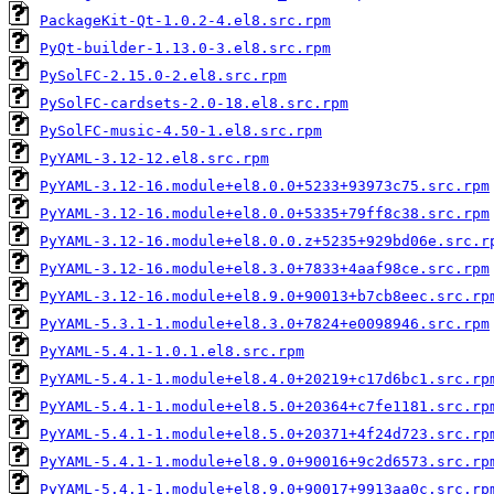
PackageKit-Qt-1.0.2-4.el8.src.rpm
PyQt-builder-1.13.0-3.el8.src.rpm
PySolFC-2.15.0-2.el8.src.rpm
PySolFC-cardsets-2.0-18.el8.src.rpm
PySolFC-music-4.50-1.el8.src.rpm
PyYAML-3.12-12.el8.src.rpm
PyYAML-3.12-16.module+el8.0.0+5233+93973c75.src.rpm
PyYAML-3.12-16.module+el8.0.0+5335+79ff8c38.src.rpm
PyYAML-3.12-16.module+el8.0.0.z+5235+929bd06e.src.r
PyYAML-3.12-16.module+el8.3.0+7833+4aaf98ce.src.rpm
PyYAML-3.12-16.module+el8.9.0+90013+b7cb8eec.src.rp
PyYAML-5.3.1-1.module+el8.3.0+7824+e0098946.src.rpm
PyYAML-5.4.1-1.0.1.el8.src.rpm
PyYAML-5.4.1-1.module+el8.4.0+20219+c17d6bc1.src.rp
PyYAML-5.4.1-1.module+el8.5.0+20364+c7fe1181.src.rp
PyYAML-5.4.1-1.module+el8.5.0+20371+4f24d723.src.rp
PyYAML-5.4.1-1.module+el8.9.0+90016+9c2d6573.src.rp
PyYAML-5.4.1-1.module+el8.9.0+90017+9913aa0c.src.rp