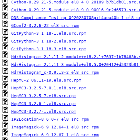
Cython-0.29.21-5.module+el8.4.0+20109+b7b1db01.src.
Cython-0.29.21-5.module+el8.9.0+90016+9c2d6573.src.
DNS-Compliance-Testing-0^20230708git4aea40b-1.el8.s
GConf2-3.2.6-22.el8.src.rpm
GitPython-3.1.18-1.el8.src.rpm
GitPython-3.1.18-2.el8.src.rpm
GitPython-3.1.18-3.el8.src.rpm
HdrHistogram-2.1.11-2.module+el8.2.1+7637+1b78463b.
HdrHistogram-2.1.11-3.module+el8.5.0+20412+d5323b81
HdrHistogram_c-0.9.13-2.el8.src.rpm
HepMC-2.06.11-19.el8.src.rpm
HepMC3-3.2.5-7.0.1.el8.src.rpm
HepMC3-3.2.5-7.el8.src.rpm
HepMC3-3.2.6-1.el8.src.rpm
HepMC3-3.2.7-1.el8.src.rpm
IP2Location-8.6.0-7.el8.src.rpm
ImageMagick-6.9.12.64-1.el8.src.rpm
ImageMagick-6.9.12.67-1.el8.src.rpm